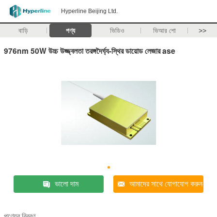
Hyperline Beijing Ltd.
বাড়ি
পণ্য
ভিডিও
ভিআর শো
>>
976nm 50W উচ্চ উজ্জ্বলতা তরঙ্গদৈর্ঘ্য-স্থির ডায়োড লেজার ase
ভালো দাম
আমাদের সাথে যোগাযোগ করুন
পণ্যের বিবরণ