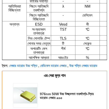
ফাইবার সমাপ্তি
-
-
প্রতিক্রিয়া
পিছনে প্রতিচ্ছবি
λ
NM
বিচ্ছিন্নতা
তরঙ্গদৈর্ঘ্য
পিছনে প্রতিচ্ছবি
-
ডেসিবেল
বিচ্ছিন্নতা
অন্যান্য
ESD
Vesd
ভী
সংগ্রহস্থল
TST
℃
তাপমাত্রা
লিড সোলারিং টেম্প
TLS
℃
সোনার সময় নেতৃত্ব
টি
সেকেন্ড
অপারেটিং কেস
শীর্ষ
℃
তাপমাত্রা
আপেক্ষিক আদ্রতা
আরএইচ
%
লেজার ডায়োড উচ্চ শক্তি
মেডিকেল ডায়োড লেজার
উচ্চ শক্তি লেজার ডায়োড
ট্যাগ:
,
,
এর সেরা মূল্য পান
976nm 50W উচ্চ উজ্জ্বলতা তরঙ্গদৈর্ঘ্য-স্থির
ডায়োড লেজার ase