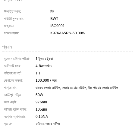
উৎপত্তি স্থল:
চীন
পরিচিতিমুলক নাম:
BWT
সাক্ষ্যদান:
ISO9001
মডেল নম্বার:
K976AA5RN-50.00W
প্রদান
ন্যূনতম চাহিদার পরিমাণ:
1 টুকরা / টুকরা
ডেলিভারি সময়:
4-8weeks
পরিশোধের শর্ত:
T T
যোগানের ক্ষমতা:
100,000 / বছর
পণ্যের নাম:
ডায়োড লেজার মডিউল, লেজার ডায়োড মডিউল, উচ্চ পাওয়ার লেজার মডিউল
আউটপুট শক্তি:
50W
তরঙ্গ দৈর্ঘ্য:
976nm
ফাইবার বান্ডিল ব্যাস:
105μm
সংখ্যার অ্যাপারচার:
0.15NA
প্রয়োগ:
ফাইবার লেজার পাম্পিং