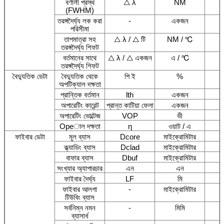
বর্ণালী প্রস্থ
△ λ
NM
(FWHM)
তরঙ্গদৈর্ঘ্য লক করা
-
একজন
পরিসীমা
তাপমাত্রা সহ
△ λ / △ টি
NM / ℃
তরঙ্গদৈর্ঘ্য শিফট
বর্তমানের সাথে
△ λ / △ একজন
এ / ℃
তরঙ্গদৈর্ঘ্য শিফট
বৈদ্যুতিক ডেটা
বৈদ্যুতিক থেকে
পি ই
%
অপটিক্যাল দক্ষতা
প্রান্তিক বর্তমান
lth
একজন
অপারেটিং কারেন্ট
প্রান্ত কাটিয়া ফেলা
একজন
অপারেটিং ভোল্টেজ
VOP
ভী
Opeাল দক্ষতা
η
ওয়াট / এ
ফাইবার ডেটা
মূল ব্যাস
Dcore
মাইক্রোমিটার
ক্ল্যাডিং ব্যাস
Dclad
মাইক্রোমিটার
বাফার ব্যাস
Dbuf
মাইক্রোমিটার
সংখ্যার অ্যাপারচার
এন
এন
ফাইবার দৈর্ঘ্য
LF
মি
ফাইবার আলগা
-
মাইক্রোমিটার
টিউবিং ব্যাস
সর্বনিম্ন নমন
-
মিমি
ব্যাসার্ধ