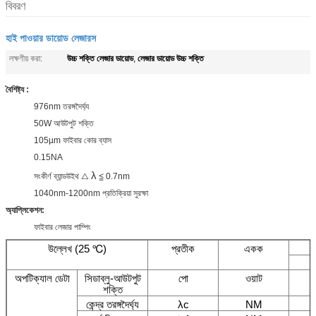
বিবরণ
হাই পাওয়ার ডায়োড লেজারস
উচ্চ শক্তি লেজার ডায়োড
লেজার ডায়োড উচ্চ শক্তি
লক্ষণীয় করা:
,
বৈশিষ্ট্য
:
976nm তরঙ্গদৈর্ঘ্য
50W আউটপুট শক্তি
105µm ফাইবার কোর ব্যাস
0.15NA
λ
সংকীর্ণ ব্যান্ডউইথ △
≦ 0.7nm
1040nm-1200nm প্রতিক্রিয়া সুরক্ষা
অ্যাপ্লিকেশন:
ফাইবার লেজার পাম্পিং
উল্লেখ (25 ℃)
প্রতীক
একক
ন
অপটিক্যাল ডেটা
সিডাব্লু-আউটপুট
পো
ওয়াট
শক্তি
কেন্দ্র তরঙ্গদৈর্ঘ্য
λc
NM