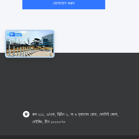
যোগাযোগ করুন
রুম ২১১, ২/এফ, বিল্ডিং ২, নং ৯ হ্যাংফেং রোড, ফেংটাই জেলা,
বেইজিং, চীন ১০০০০৭০