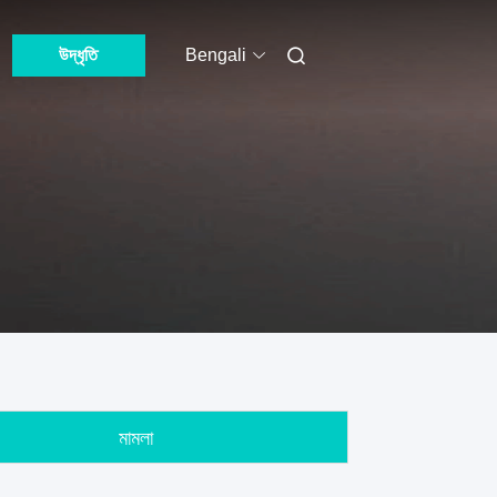
উদ্ধৃতি
Bengali
মামলা