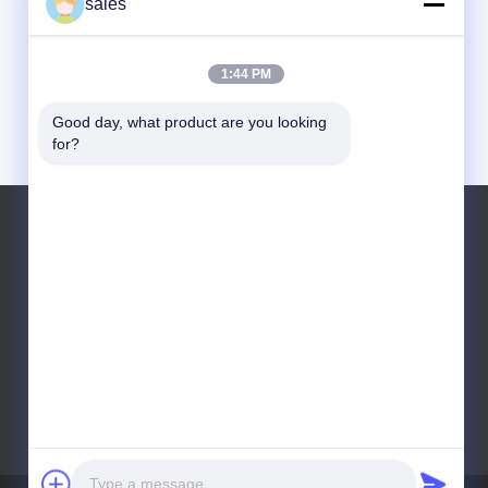
sales
1:44 PM
Good day, what product are you looking 
for?
টেলিফোন: +86 10 83681053