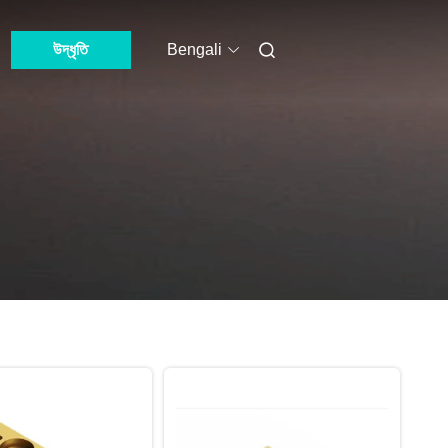
উদ্ধৃতি
Bengali