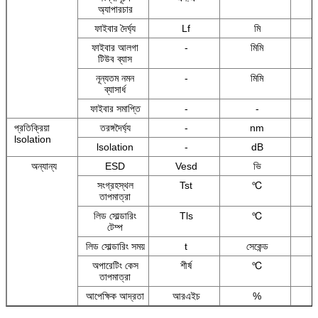
অ্যাপারচার
ফাইবার দৈর্ঘ্য
Lf
মি
ফাইবার আলগা
-
মিমি
টিউব ব্যাস
নূন্যতম নমন
-
মিমি
ব্যাসার্ধ
ফাইবার সমাপ্তি
-
-
প্রতিক্রিয়া
তরঙ্গদৈর্ঘ্য
-
nm
lsolation
lsolation
-
dB
অন্যান্য
ESD
Vesd
ভি
সংগ্রহস্থল
Tst
℃
তাপমাত্রা
লিড সোল্ডারিং
Tls
℃
টেম্প
লিড সোল্ডারিং সময়
t
সেকেন্ড
অপারেটিং কেস
শীর্ষ
℃
তাপমাত্রা
আপেক্ষিক আদ্রতা
আরএইচ
%