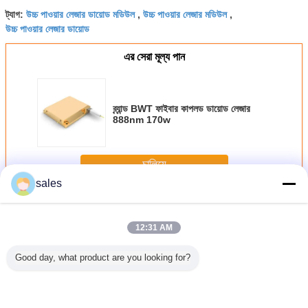
উচ্চ পাওয়ার লেজার ডায়োড মডিউল
উচ্চ পাওয়ার লেজার মডিউল
ট্যাগ:
,
,
উচ্চ পাওয়ার লেজার ডায়োড
এর সেরা মূল্য পান
ব্র্যান্ড BWT ফাইবার কাপলড ডায়োড লেজার
888nm 170w
চালিয়ে
sales
ফাইবার কাপলড ডায়োড লেজার
অধিক
12:31 AM
Good day, what product are you looking for?
m 18W
976nm 60W
976nm 9W তরঙ্গদৈর্ঘ্য
বহু তরঙ্গদৈর্ঘ্য
60 ডাব্লু
য স্থিতিশীল
তরঙ্গদৈর্ঘ্য স্থিতিশীল
স্থিতিশীল ফাইবার সংযুক্ত
বিচ্ছিন্নযোগ্য ডায়োড
ফাইবার কাপড
ুক্ত ডায়োড
ফাইবার সংযুক্ত ডায়োড
ডায়োড লেজার
লেজার উচ্চ ক্ষমতা
লেজা