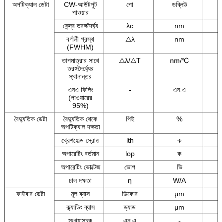
অপটিক্যাল ডেটা
CW-আউটপুট
পো
ডব্লিউ
পাওয়ার
কেন্দ্র তরঙ্গদৈর্ঘ্য
λc
nm
বর্ণালী প্রস্থ
△λ
nm
(FWHM)
তাপমাত্রার সাথে
△λ/△T
nm/℃
তরঙ্গদৈর্ঘ্যের
স্থানান্তর
এনএ ফিলিং
-
এন.এ
(পাওয়ারের
95%)
বৈদ্যুতিক ডেটা
বৈদ্যুতিক থেকে
পিই
%
অপটিক্যাল দক্ষতা
থ্রেশহোল্ড স্রোত
lth
ক
অপারেটিং বর্তমান
lop
ক
অপারেটিং ভোল্টেজ
ভোপ
ভি
ঢাল দক্ষতা
η
W/A
ফাইবার ডেটা
মূল ব্যাস
ডিকোর
μm
ক্ল্যাডিং ব্যাস
ড্যাড
μm
সংখ্যাসূচক
এন.এ
-