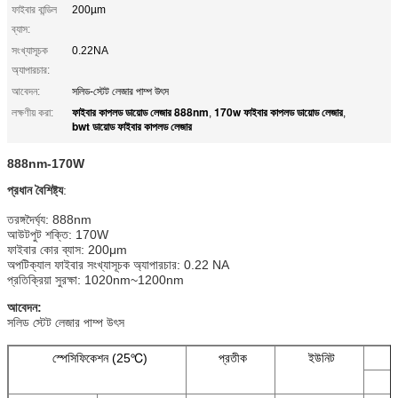
ফাইবার বান্ডিল
200µm
ব্যাস:
সংখ্যাসূচক
0.22NA
অ্যাপারচার:
আবেদন:
সলিড-স্টেট লেজার পাম্প উৎস
ফাইবার কাপলড ডায়োড লেজার 888nm
170w ফাইবার কাপলড ডায়োড লেজার
লক্ষণীয় করা:
,
,
bwt ডায়োড ফাইবার কাপলড লেজার
888nm-170W
প্রধান
বৈশিষ্ট্য
:
তরঙ্গদৈর্ঘ্য: 888nm
আউটপুট শক্তি: 170W
ফাইবার কোর ব্যাস: 200μm
অপটিক্যাল ফাইবার সংখ্যাসূচক অ্যাপারচার: 0.22 NA
প্রতিক্রিয়া সুরক্ষা: 1020nm~1200nm
আবেদন:
সলিড স্টেট লেজার পাম্প উৎস
স্পেসিফিকেশন (25℃)
প্রতীক
ইউনিট