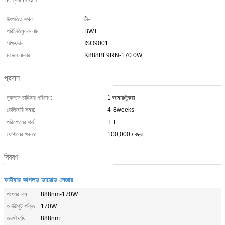
উৎপত্তি স্থল:
চীন
পরিচিতিমুলক নাম:
BWT
সাক্ষ্যদান:
ISO9001
মডেল নম্বার:
K888BL9RN-170.0W
প্রদান
ন্যূনতম চাহিদার পরিমাণ:
1 জামায়/টুকরা
ডেলিভারি সময়:
4-8weeks
পরিশোধের শর্ত:
T T
যোগানের ক্ষমতা:
100,000 / বছর
বিবরণ
ফাইবার কাপলড ডায়োড লেজার
পণ্যের নাম:
888nm-170W
আউটপুট শক্তি:
170W
তরঙ্গদৈর্ঘ্য:
888nm