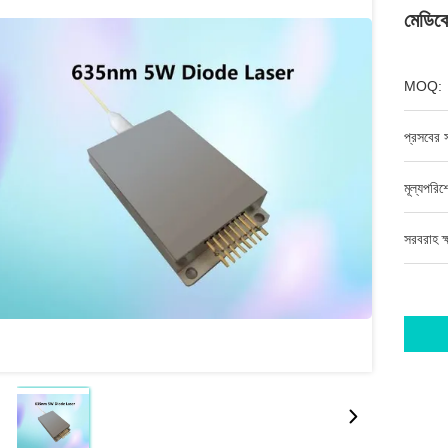
মেডিক
MOQ:
প্রসবের স
মূল্যপরি
সরবরাহ ক্