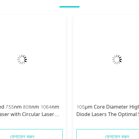
ed 755nm 808nm 1064nm
105µm Core Diameter Hig
aser with Circular Laser
Diode Lasers The Optimal 
nd 0.13N.A Numerical
for 405nm Wavelength
e
Applications
যোগাযোগ করুন
যোগাযোগ করুন