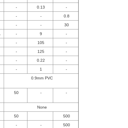
-
0.13
-
-
-
0.8
-
-
30
A
-
9
-
-
105
-
-
125
-
-
0.22
-
-
1
-
0.9mm PVC
50
-
-
None
50
500
-
-
500