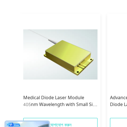
e
Medical Diode Laser Module
Advanc
r
405nm Wavelength with Small Size
Diode L
10-40°C
Shape a
Apertur
যোগাযোগ করুন