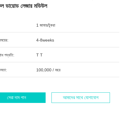
েল ডায়োড লেজার মডিউল
1 জামায়/টুকরা
ময়ের:
4-8weeks
শোধ পদ্ধতি:
T T
ষমতা:
100,000 / বছর
সেরা দাম পান
আমাদের সাথে যোগাযোগ