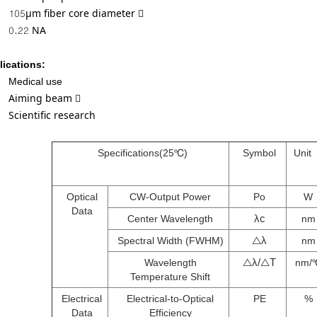
105μm fiber core diameter 
0.22 NA
lications
:
Medical use
Aiming beam 
Scientific research
Specifications(25℃)
Symbol
Unit
Optical
CW-Output Power
Po
W
Data
λc
Center Wavelength
nm
△
λ
Spectral Width (FWHM)
nm
△
λ
/△T
Wavelength
nm/
Temperature Shift
Electrical
Electrical-to-Optical
PE
%
Data
Efficiency