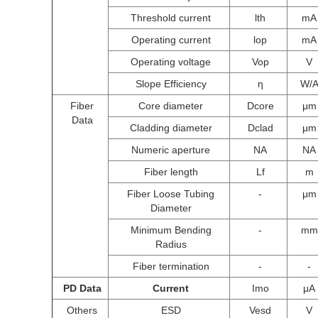
Threshold current
lth
mA
Operating current
lop
mA
Operating voltage
Vop
V
Slope Efficiency
η
W/
Fiber
Core diameter
Dcore
μm
Data
Cladding diameter
Dclad
μm
Numeric aperture
NA
NA
Fiber length
Lf
m
Fiber Loose Tubing
-
μm
Diameter
Minimum Bending
-
mm
Radius
Fiber termination
-
-
PD Data
Current
Imo
μA
Others
ESD
Vesd
V