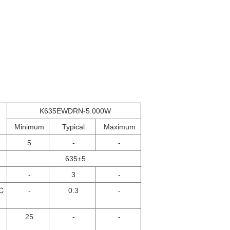
K635EWDRN-5.000W
Minimum
Typical
Maximum
5
-
-
635±5
-
3
-
℃
-
0.3
-
25
-
-