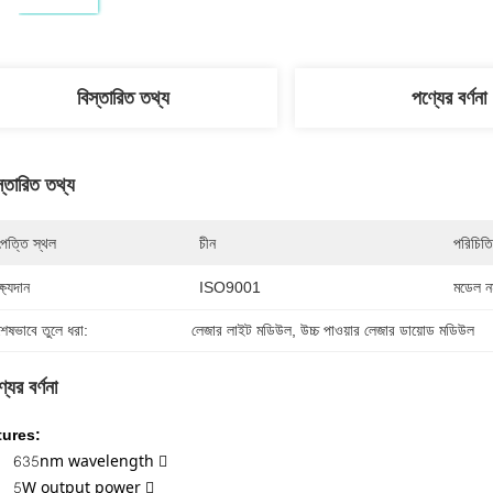
বিস্তারিত তথ্য
পণ্যের বর্ণনা
স্তারিত তথ্য
পত্তি স্থল
চীন
পরিচিতি
্ষ্যদান
ISO9001
মডেল নম
শেষভাবে তুলে ধরা:
লেজার লাইট মডিউল
, 
উচ্চ পাওয়ার লেজার ডায়োড মডিউল
যের বর্ণনা
tures:
635nm wavelength 
5W output power 