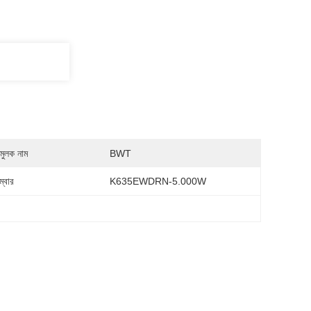
মুলক নাম
BWT
্বার
K635EWDRN-5.000W