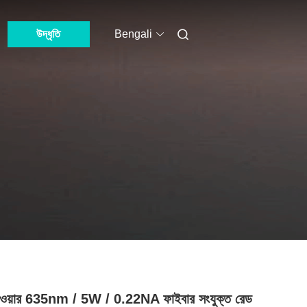
উদ্ধৃতি
Bengali
াওয়ার 635nm / 5W / 0.22NA ফাইবার সংযুক্ত রেড