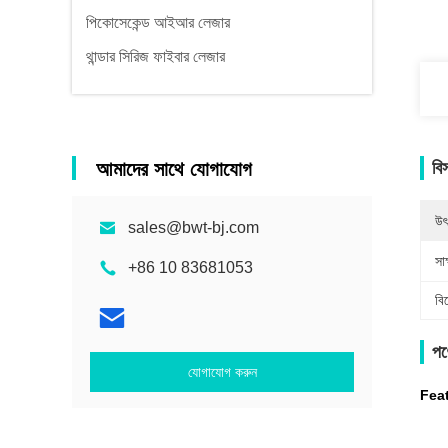
পিকোসেকেন্ড আইআর লেজার
থান্ডার সিরিজ ফাইবার লেজার
আমাদের সাথে যোগাযোগ
বি
উৎ
sales@bwt-bj.com
সাক
+86 10 83681053
বি
পণ্
যোগাযোগ করুন
Fea