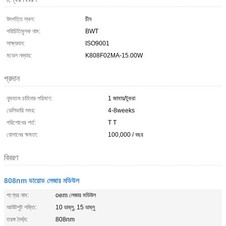
উৎপত্তি স্থল:
চীন
পরিচিতিমুলক নাম:
BWT
সাক্ষ্যদান:
ISO9001
মডেল নম্বার:
K808F02MA-15.00W
প্রদান
ন্যূনতম চাহিদার পরিমাণ:
1 জামায়/টুকরা
ডেলিভারি সময়:
4-8weeks
পরিশোধের শর্ত:
T T
যোগানের ক্ষমতা:
100,000 / বছর
বিবরণ
808nm ডায়োড লেজার মডিউল
পণ্যের নাম:
oem লেজার মডিউল
আউটপুট শক্তি:
10 ডাব্লু, 15 ডাব্লু
তরঙ্গ দৈর্ঘ্য:
808nm