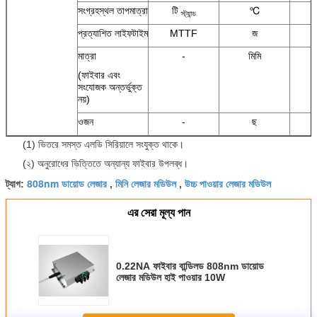
সংগ্রহস্থল তাপমাত্রা
টি
℃
স্ট্যান্ড
প্রত্যাশিত লাইফটাইম
MTTF
জ
মাত্রা
-
মিমি
(ফাইবার এবং
সংযোজক অন্তর্ভুক্ত
নয়)
ওজন
-
ছ
(1) ভিতরে সমস্ত এলডি সিরিয়ালে সংযুক্ত থাকে।
(২) অনুরোধের ভিত্তিতে অন্যান্য ফাইবার উপলব্ধ।
808nm ডায়োড লেজার
মিনি লেজার মডিউল
উচ্চ পাওয়ার লেজার মডিউল
ট্যাগ:
,
,
এর সেরা মূল্য পান
0.22NA ফাইবার বান্ডিলড 808nm ডায়োড
লেজার মডিউল হাই পাওয়ার 10W