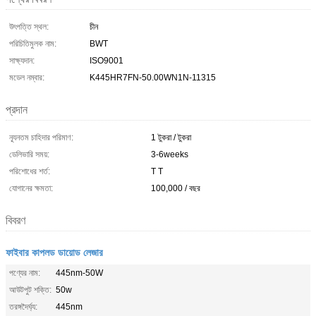
উৎপত্তি স্থল:
চীন
পরিচিতিমুলক নাম:
BWT
সাক্ষ্যদান:
ISO9001
মডেল নম্বার:
K445HR7FN-50.00WN1N-11315
প্রদান
ন্যূনতম চাহিদার পরিমাণ:
1 টুকরা / টুকরা
ডেলিভারি সময়:
3-6weeks
পরিশোধের শর্ত:
T T
যোগানের ক্ষমতা:
100,000 / বছর
বিবরণ
ফাইবার কাপলড ডায়োড লেজার
পণ্যের নাম:
445nm-50W
আউটপুট শক্তি:
50w
তরঙ্গদৈর্ঘ্য:
445nm