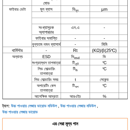
মোড
মূল ব্যাস
ডি
µm
ফাইবার ডেটা
মূল
সংখ্যাসূচক
এন.এ
-
অ্যাপারচার
ফাইবার সমাপ্তি
-
-
নূন্যতম নমন ব্যাসার্ধ
-
মিমি
থার্মিস্টর
-
Rt
(KΩ)/β(25℃)
অন্যান্য
ESD
ভি
ভি
esd
সংগ্রহস্থল তাপমাত্রা
টি
℃
সেন্ট
লিড সোল্ডারিং
টি
℃
ls
তাপমাত্রা
লিড সোল্ডারিং সময়
t
সেকেন্ড
অপারেটিং কেস
টি
℃
অপ
তাপমাত্রা
আপেক্ষিক আদ্রতা
আরএইচ
%
উচ্চ পাওয়ার লেজার ডায়োড মডিউল
উচ্চ পাওয়ার লেজার মডিউল
ট্যাগ:
,
,
উচ্চ পাওয়ার লেজার ডায়োড
এর সেরা মূল্য পান