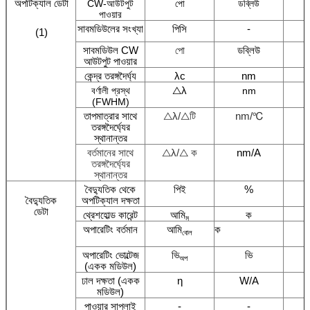
অপটিক্যাল ডেটা
CW-আউটপুট
পো
ডব্লিউ
পাওয়ার
সাবমডিউলের সংখ্যা
পিসি
-
(1)
সাবমডিউল CW
পো
ডব্লিউ
আউটপুট পাওয়ার
কেন্দ্র তরঙ্গদৈর্ঘ্য
λc
nm
△λ
বর্ণালী প্রস্থ
nm
(FWHM)
তাপমাত্রার সাথে
△​λ/△​টি
nm/℃
তরঙ্গদৈর্ঘ্যের
স্থানান্তর
বর্তমানের সাথে
△​λ/
△ ক
nm/A
তরঙ্গদৈর্ঘ্যের
স্থানান্তর
বৈদ্যুতিক থেকে
পিই
%
বৈদ্যুতিক
অপটিক্যাল দক্ষতা
ডেটা
থ্রেশহোল্ড কারেন্ট
আমি
ক
ম
অপারেটিং বর্তমান
আমি
ক
বোল
অপারেটিং ভোল্টেজ
ভি
ভি
অপ
(একক মডিউল)
ঢাল দক্ষতা (একক
η
W/A
মডিউল)
পাওয়ার সাপ্লাই
-
-