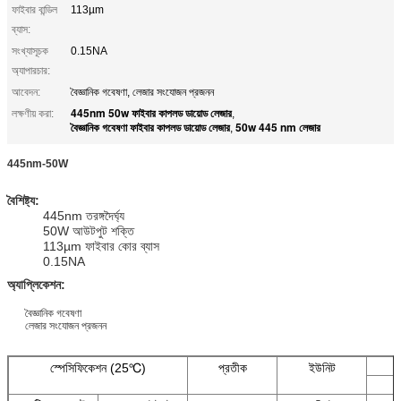
ফাইবার বান্ডিল
113µm
ব্যাস:
সংখ্যাসূচক
0.15NA
অ্যাপারচার:
আবেদন:
বৈজ্ঞানিক গবেষণা, লেজার সংযোজন প্রজনন
445nm 50w ফাইবার কাপলড ডায়োড লেজার
লক্ষণীয় করা:
,
বৈজ্ঞানিক গবেষণা ফাইবার কাপলড ডায়োড লেজার
50w 445 nm লেজার
,
445nm-50W
বৈশিষ্ট্য:
445nm তরঙ্গদৈর্ঘ্য
50W আউটপুট শক্তি
113µm ফাইবার কোর ব্যাস
0.15NA
অ্যাপ্লিকেশন:
বৈজ্ঞানিক গবেষণা
লেজার সংযোজন প্রজনন
স্পেসিফিকেশন (25℃)
প্রতীক
ইউনিট
স