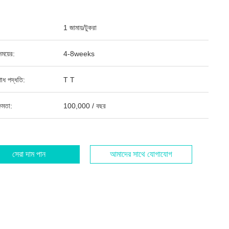
1 জামায়/টুকরা
ময়ের:
4-8weeks
শোধ পদ্ধতি:
T T
ষমতা:
100,000 / বছর
সেরা দাম পান
আমাদের সাথে যোগাযোগ