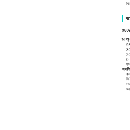
বি
পণ্
980n
বৈশিষ্ট
98
30
20
0
ফা
অ্যাপ
কস
ফি
সার
দন