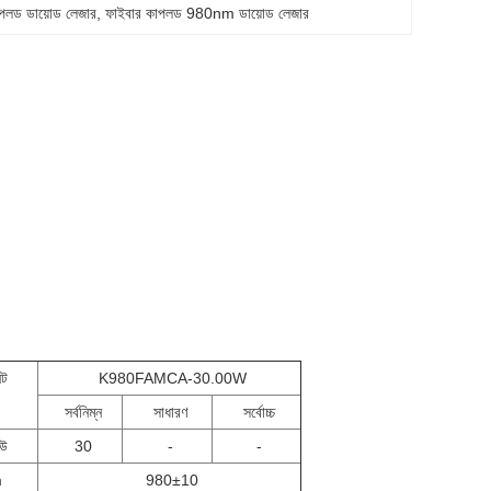
পলড ডায়োড লেজার
, 
ফাইবার কাপলড 980nm ডায়োড লেজার
িট
K980FAMCA-30.00W
সর্বনিম্ন
সাধারণ
সর্বোচ্চ
িউ
30
-
-
m
980±10