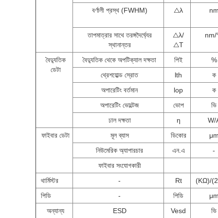
বর্ণালী প্রস্থ (FWHM)
△λ
n
তাপমাত্রার সাথে তরঙ্গদৈর্ঘ্যের
△λ/
nm
স্থানান্তর
△T
বৈদ্যুতিক
বৈদ্যুতিক থেকে অপটিক্যাল দক্ষতা
পিই
%
ডেটা
থ্রেশহোল্ড স্রোত
lth
ক
অপারেটিং বর্তমান
lop
ক
অপারেটিং ভোল্টেজ
ভোপ
ভি
ঢাল দক্ষতা
η
W/
ফাইবার ডেটা
মূল ব্যাস
ডিকোর
μ
নিউমেরিক অ্যাপারচার
এন.এ
-
ফাইবার সংযোগকারী
থার্মিস্টর
-
Rt
(KΩ)/(
পিডি
-
পিডি
μ
অন্যান্য
ESD
Vesd
ভি