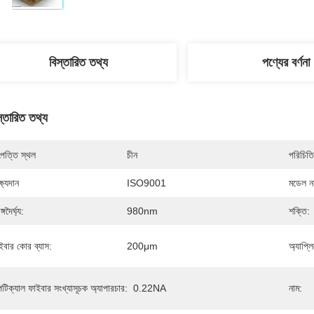
বিস্তারিত তথ্য
পণ্যের বর্ণনা
স্তারিত তথ্য
পত্তি স্থল
চীন
পরিচিতি
্ষ্যদান
ISO9001
মডেল নম
্গদৈর্ঘ্য:
980nm
শক্তি:
ইবার কোর ব্যাস:
200μm
অ্যাপ্ল
টিক্যাল ফাইবার সংখ্যাসূচক অ্যাপারচার:
0.22NA
নাম: