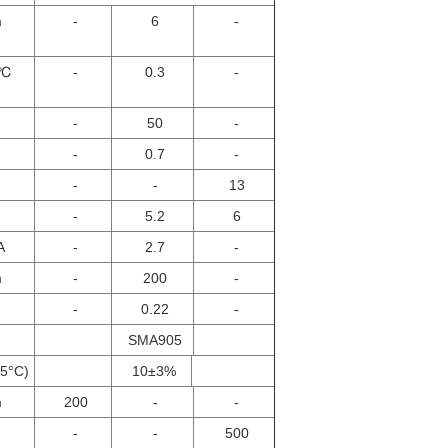
m
-
6
-
/℃
-
0.3
-
-
50
-
-
0.7
-
-
-
13
-
5.2
6
A
-
2.7
-
m
-
200
-
-
0.22
-
SMA905
25°C)
10±3%
m
200
-
-
-
-
500