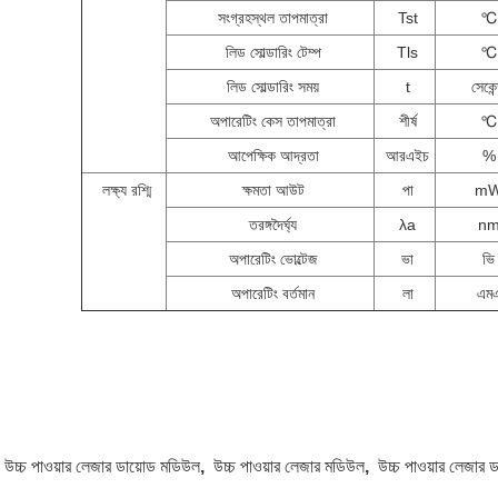
সংগ্রহস্থল তাপমাত্রা
Tst
℃
লিড সোল্ডারিং টেম্প
Tls
℃
লিড সোল্ডারিং সময়
t
সেকেন
অপারেটিং কেস তাপমাত্রা
শীর্ষ
℃
আপেক্ষিক আদ্রতা
আরএইচ
%
লক্ষ্য রশ্মি
ক্ষমতা আউট
পা
m
তরঙ্গদৈর্ঘ্য
λa
n
অপারেটিং ভোল্টেজ
ভা
ভি
অপারেটিং বর্তমান
লা
এম
:
উচ্চ পাওয়ার লেজার ডায়োড মডিউল
,
উচ্চ পাওয়ার লেজার মডিউল
,
উচ্চ পাওয়ার লেজার 