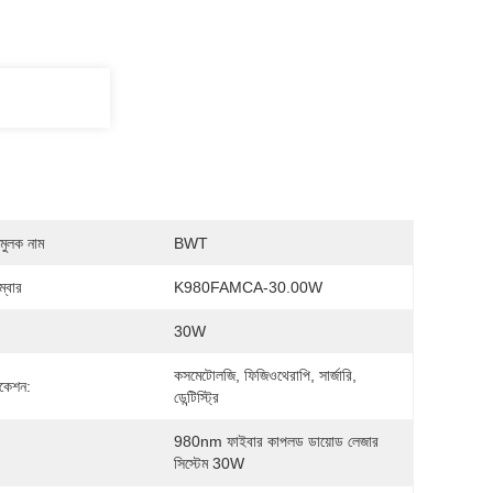
মুলক নাম
BWT
্বার
K980FAMCA-30.00W
30W
কসমেটোলজি, ফিজিওথেরাপি, সার্জারি, 
িকেশন:
ডেন্টিস্ট্রি
980nm ফাইবার কাপলড ডায়োড লেজার 
সিস্টেম 30W