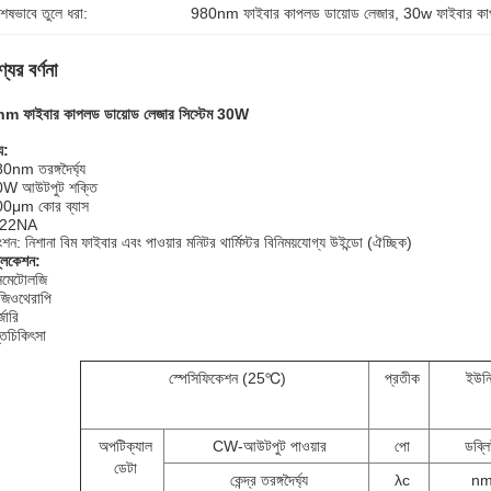
শেষভাবে তুলে ধরা:
980nm ফাইবার কাপলড ডায়োড লেজার
, 
30w ফাইবার কা
যের বর্ণনা
m ফাইবার কাপলড ডায়োড লেজার সিস্টেম 30W
্য:
0nm তরঙ্গদৈর্ঘ্য
W আউটপুট শক্তি
0μm কোর ব্যাস
.22NA
ংশন: নিশানা বিম ফাইবার এবং পাওয়ার মনিটর থার্মিস্টর বিনিময়যোগ্য উইন্ডো (ঐচ্ছিক)
্লিকেশন:
মেটোলজি
জিওথেরাপি
্জারি
্তচিকিৎসা
স্পেসিফিকেশন (25℃)
প্রতীক
ইউন
অপটিক্যাল
CW-আউটপুট পাওয়ার
পো
ডব্ল
ডেটা
কেন্দ্র তরঙ্গদৈর্ঘ্য
λc
n