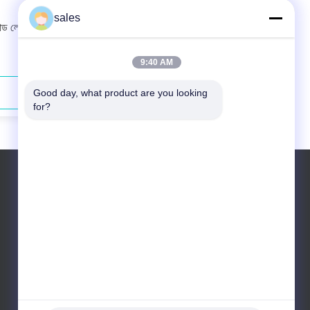
sales
ড লেজার
793nm 130W ফাইবার কাপলড ডায়োড লেজার
কম রক্ষণাবেক্ষণ
9:40 AM
Good day, what product are you looking 
যোগাযোগ করুন
for?
টেলিফোন: +86 10 83681053