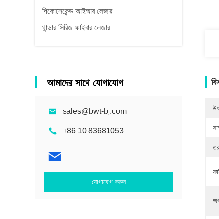
পিকোসেকেন্ড আইআর লেজার
থান্ডার সিরিজ ফাইবার লেজার
আমাদের সাথে যোগাযোগ
বি
উৎ
sales@bwt-bj.com
সাক
+86 10 83681053
তরঙ
ফা
যোগাযোগ করুন
অপ