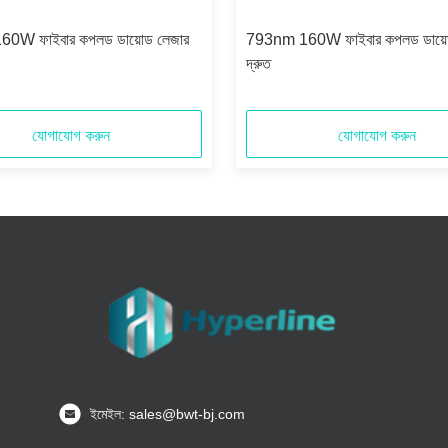
0W ফাইবার কপলড ডায়োড লেজার
793nm 160W ফাইবার কপলড ডায়ো
দ্রুত
যোগাযোগ করুন
যোগাযোগ করুন
ইমেইল: sales@bwt-bj.com