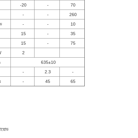
-20
-
70
-
-
260
্ড
-
-
10
15
-
35
15
-
75
W
2
m
635±10
-
2.3
-
এ
-
45
65
ডায়োড