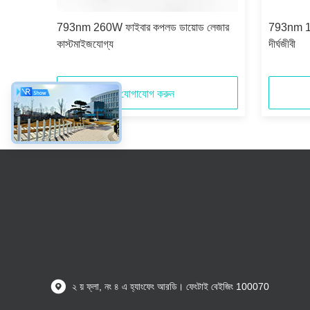
উচ্চ
793nm 260W ফাইবার কপলড ডায়োড লেজার
793nm 16
কাস্টমাইজযোগ্য
দীর্ঘজীবী
যোগাযোগ করুন
২ য় ফ্লা, নং ৪ এ হ্যাংফেং আরডি। ফেংটাই বেইজিং 100070