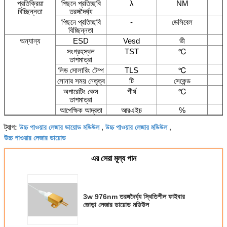
প্রতিক্রিয়া
পিছনে প্রতিচ্ছবি
λ
NM
বিচ্ছিন্নতা
তরঙ্গদৈর্ঘ্য
পিছনে প্রতিচ্ছবি
-
ডেসিবেল
বিচ্ছিন্নতা
অন্যান্য
ESD
Vesd
ভী
সংগ্রহস্থল
TST
℃
তাপমাত্রা
লিড সোলারিং টেম্প
TLS
℃
সোনার সময় নেতৃত্ব
টি
সেকেন্ড
অপারেটিং কেস
শীর্ষ
℃
তাপমাত্রা
আপেক্ষিক আদ্রতা
আরএইচ
%
উচ্চ পাওয়ার লেজার ডায়োড মডিউল
উচ্চ পাওয়ার লেজার মডিউল
ট্যাগ:
,
,
উচ্চ পাওয়ার লেজার ডায়োড
এর সেরা মূল্য পান
3w 976nm তরঙ্গদৈর্ঘ্য স্থিতিশীল ফাইবার
জোড়া লেজার ডায়োড মডিউল