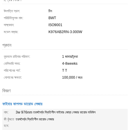
উৎপত্তি স্থল:
চীন
পরিচিতিমুলক নাম:
BWT
সাক্ষ্যদান:
ISO9001
মডেল নম্বার:
K976AB2RN-3.000W
প্রদান
ন্যূনতম চাহিদার পরিমাণ:
1 জামায়/টুকরা
ডেলিভারি সময়:
4-8weeks
পরিশোধের শর্ত:
T T
যোগানের ক্ষমতা:
100,000 / বছর
বিবরণ
ফাইবার কাপলড ডায়োড লেজার
নাম:
3w 976nm তরঙ্গদৈর্ঘ্য স্থিতিশীল ফাইবার জোড়া লেজার ডায়োড মডিউল
কী খুঁজতে
তরঙ্গদৈর্ঘ্য স্থিতিশীল ডায়োড লেজার
হবে: