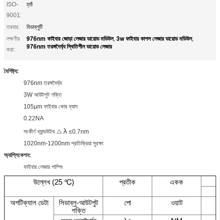
ISO-
হ্যাঁ
9001:
তরবার:
বিডাব্লুটি
976nm ফাইবার জোড়া লেজার ডায়োড মডিউল
3w ফাইবার কাপল লেজার ডায়োড মডিউল
লক্ষণীয়
,
,
976nm তরঙ্গদৈর্ঘ্য স্থিতিশীল ডায়োড লেজার
করা:
বৈশিষ্ট্য:
976nm তরঙ্গদৈর্ঘ্য
3W আউটপুট শক্তি
105µm ফাইবার কোর ব্যাস
0.22NA
λ
সংকীর্ণ ব্যান্ডউইথ △
≤0.7nm
1020nm-1200nm প্রতিক্রিয়া সুরক্ষা
অ্যাপ্লিকেশন:
ফাইবার লেজার পাম্পিং
উল্লেখ (25 ℃)
প্রতীক
একক
ন
অপটিক্যাল ডেটা
সিডাব্লু-আউটপুট
পো
ওয়াট
শক্তি