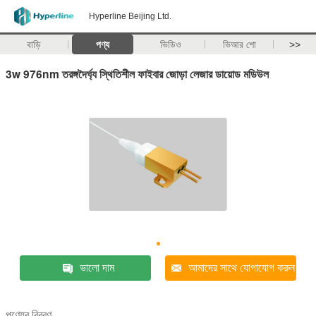
Hyperline Beijing Ltd.
বাড়ি
পণ্য
ভিডিও
ভিআর শো
>>
3w 976nm তরঙ্গদৈর্ঘ্য স্থিতিশীল ফাইবার জোড়া লেজার ডায়োড মডিউল
ভালো দাম
আমাদের সাথে যোগাযোগ করুন
পণ্যের বিবরণ