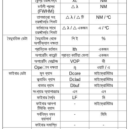
কেন্দ্র তরঙ্গদৈর্ঘ্য
λc
NM
বর্ণালী প্রস্থ
△ λ
NM
(FWHM)
তাপমাত্রা সহ
△ λ / △ টি
NM / ℃
তরঙ্গদৈর্ঘ্য শিফট
বর্তমানের সাথে
△ λ / △ একজন
এ / ℃
তরঙ্গদৈর্ঘ্য শিফট
বৈদ্যুতিক ডেটা
বৈদ্যুতিক থেকে
পি ই
%
অপটিক্যাল দক্ষতা
প্রান্তিক বর্তমান
lth
একজন
অপারেটিং কারেন্ট
প্রান্ত কাটিয়া ফেলা
একজন
অপারেটিং ভোল্টেজ
VOP
ভী
Opeাল দক্ষতা
η
ওয়াট / এ
ফাইবার ডেটা
মূল ব্যাস
Dcore
মাইক্রোমিটার
ক্ল্যাডিং ব্যাস
Dclad
মাইক্রোমিটার
বাফার ব্যাস
Dbuf
মাইক্রোমিটার
সংখ্যার অ্যাপারচার
এন
এন
ফাইবার দৈর্ঘ্য
LF
মি
ফাইবার আলগা
-
মাইক্রোমিটার
টিউবিং ব্যাস
সর্বনিম্ন নমন
-
মিমি
ব্যাসার্ধ
ফাইবার সমাপ্তি
-
-