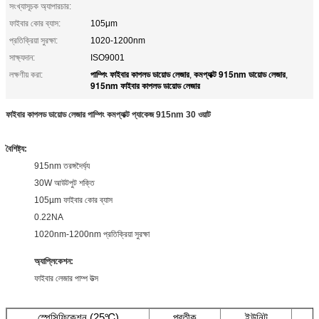
সংখ্যাসূচক অ্যাপারচার:
ফাইবার কোর ব্যাস:
105μm
প্রতিক্রিয়া সুরক্ষা:
1020-1200nm
সাক্ষ্যদান:
ISO9001
পাম্পিং ফাইবার কাপলড ডায়োড লেজার
কমপ্যাক্ট 915nm ডায়োড লেজার
লক্ষণীয় করা:
,
,
915nm ফাইবার কাপলড ডায়োড লেজার
ফাইবার কাপলড ডায়োড লেজার পাম্পিং কমপ্যাক্ট প্যাকেজ 915nm 30 ওয়াট
বৈশিষ্ট্য
:
915nm তরঙ্গদৈর্ঘ্য
30W আউটপুট শক্তি
105µm ফাইবার কোর ব্যাস
0.22NA
1020nm-1200nm প্রতিক্রিয়া সুরক্ষা
অ্যাপ্লিকেশন:
ফাইবার লেজার পাম্প উত্স
স্পেসিফিকেশন (25℃)
প্রতীক
ইউনিট