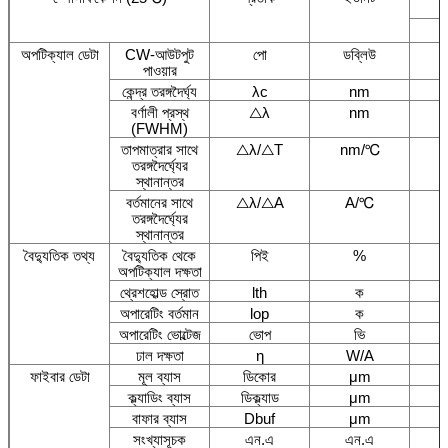
স
অপটিক্যাল ডেটা
CW-আউটপুট
পো
ডব্লিউ
পাওয়ার
কেন্দ্র তরঙ্গদৈর্ঘ্য
λc
nm
বর্ণালী প্রস্থ
△λ
nm
(FWHM)
তাপমাত্রার সাথে
△λ/△T
nm/℃
তরঙ্গদৈর্ঘ্যের
স্থানান্তর
বর্তমানের সাথে
△λ/△A
A/℃
তরঙ্গদৈর্ঘ্যের
স্থানান্তর
বৈদ্যুতিক তথ্য
বৈদ্যুতিক থেকে
পিই
%
অপটিক্যাল দক্ষতা
থ্রেশহোল্ড স্রোত
lth
ক
অপারেটিং বর্তমান
lop
ক
অপারেটিং ভোল্টেজ
ভোপ
ভি
ঢাল দক্ষতা
η
W/A
ফাইবার ডেটা
মূল ব্যাস
ডিকোর
μm
ক্ল্যাডিং ব্যাস
ডিক্ল্যাড
μm
বাফার ব্যাস
Dbuf
μm
সংখ্যাসূচক
এন.এ
এন.এ