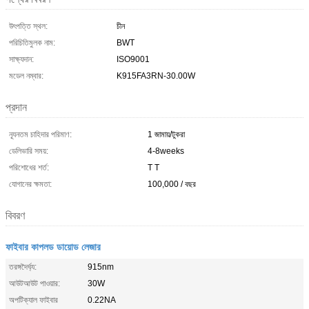
উৎপত্তি স্থল:
চীন
পরিচিতিমুলক নাম:
BWT
সাক্ষ্যদান:
ISO9001
মডেল নম্বার:
K915FA3RN-30.00W
প্রদান
ন্যূনতম চাহিদার পরিমাণ:
1 জামায়/টুকরা
ডেলিভারি সময়:
4-8weeks
পরিশোধের শর্ত:
T T
যোগানের ক্ষমতা:
100,000 / বছর
বিবরণ
ফাইবার কাপলড ডায়োড লেজার
তরঙ্গদৈর্ঘ্য:
915nm
আউটআউট পাওয়ার:
30W
অপটিক্যাল ফাইবার
0.22NA