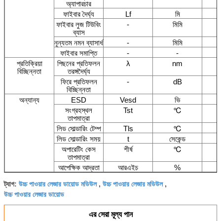
অ্যাপারচার
ফাইবার দৈর্ঘ্য
Lf
মি
ফাইবার লুজ টিউবিং
-
মিমি
ব্যাস
নূন্যতম নমন ব্যাসার্ধ
-
মিমি
ফাইবার সমাপ্তি
-
-
প্রতিক্রিয়া
পিছনের প্রতিফলন
λ
nm
বিচ্ছিন্নতা
তরঙ্গদৈর্ঘ্য
ফিরে প্রতিফলন
-
dB
বিচ্ছিন্নতা
অন্যান্য
ESD
Vesd
ভি
সংগ্রহস্থল
Tst
℃
তাপমাত্রা
লিড সোল্ডারিং টেম্প
Tls
℃
লিড সোল্ডারিং সময়
t
সেকেন্ড
অপারেটিং কেস
শীর্ষ
℃
তাপমাত্রা
আপেক্ষিক আদ্রতা
আরএইচ
%
উচ্চ পাওয়ার লেজার ডায়োড মডিউল
উচ্চ পাওয়ার লেজার মডিউল
ট্যাগ:
,
,
উচ্চ পাওয়ার লেজার ডায়োড
এর সেরা মূল্য পান