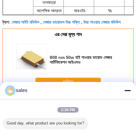
তাপমাত্রা
আপেক্ষিক আদ্রতা
আরএইচ
%
লেজার লাইট মডিউল
লেজার ডায়োডস উচ্চ শক্তি
উচ্চ পাওয়ার লেজার মডিউল
ট্যাগ:
,
,
এর সেরা মূল্য পান
808 nm 50w হাই পাওয়ার ডায়োড লেজার
সার্টিফিকেশন আইএসও
চালিয়ে
sales
মেডিকেল ডায়োড লেজার
অধিক
2:36 PM
Good day, what product are you looking for?
50w হাই
808nm 8w মেডিকেল
976nm 27w হাই
সলিড-স্টেট লেজার
808nm 25W