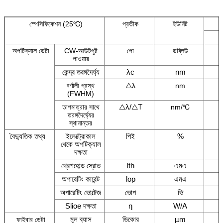
স্পেসিফিকেশন (25℃)
প্রতীক
ইউনিট
অপটিক্যাল ডেটা
CW-আউটপুট
পো
ডব্লিউ
পাওয়ার
কেন্দ্র তরঙ্গদৈর্ঘ্য
λc
nm
△
বর্ণালী প্রস্থ
λ
nm
(FWHM)
△​λ/△T
তাপমাত্রার সাথে
nm/℃
তরঙ্গদৈর্ঘ্যের
স্থানান্তর
বৈদ্যুতিক তথ্য
ইলেক্ট্রোকাল
পিই
%
থেকে অপটিক্যাল
দক্ষতা
থ্রেশহোল্ড স্রোত
lth
এমএ
অপারেটিং কারেন্ট
lop
এমএ
অপারেটিং ভোল্টেজ
ভোপ
ভি
Slioe দক্ষতা
η
W/A
মূল ব্যাস
ডিকোর
µm
ফাইবার ডেটা