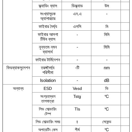
ক্ল্যাডিং ব্যাস
ডিক্ল্যাড
উম
সংখ্যাসূচক
এন.এ
-
অ্যাপারচার
ফাইবার দৈর্ঘ্য
এলসি
মি
ফাইবার আলগা
-
মিমি
টিউব ব্যাস
নূন্যতম নমন
-
মিমি
8
ব্যাসার্ধ
ফাইবার টার্মিনেশন
-
-
ফিডব্যাকসুলেশন
তরঙ্গদৈর্ঘ্য
-টি
nm
পরিসীমা
lsolation
-
dB
অন্যান্য
ESD
Vesd
ভি
সংগ্রহস্থল
Tstg
℃
তাপমাত্রা
লিড সোল্ডারিং
Tls
℃
টেম্প
লিড সোল্ডারিং সময়
t
সেকেন্ড
অপারেটিং কেস
শীর্ষ
℃