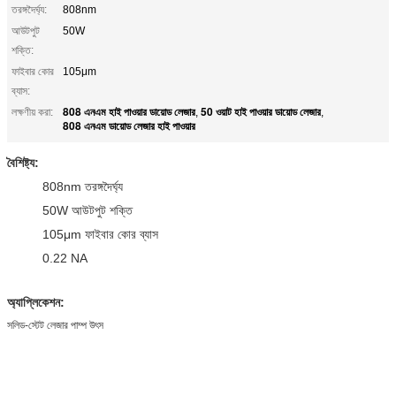
তরঙ্গদৈর্ঘ্য:
808nm
আউটপুট
50W
শক্তি:
ফাইবার কোর
105μm
ব্যাস:
808 এনএম হাই পাওয়ার ডায়োড লেজার
50 ওয়াট হাই পাওয়ার ডায়োড লেজার
লক্ষণীয় করা:
,
,
808 এনএম ডায়োড লেজার হাই পাওয়ার
বৈশিষ্ট্য:
808nm তরঙ্গদৈর্ঘ্য
50W আউটপুট শক্তি
105μm ফাইবার কোর ব্যাস
0.22 NA
অ্যাপ্লিকেশন:
সলিড-স্টেট লেজার পাম্প উৎস