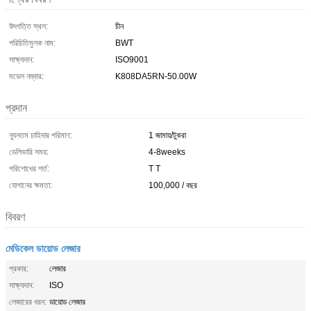
উৎপত্তি স্থল:
চীন
পরিচিতিমুলক নাম:
BWT
সাক্ষ্যদান:
ISO9001
মডেল নম্বার:
K808DA5RN-50.00W
প্রদান
ন্যূনতম চাহিদার পরিমাণ:
1 জামায়/টুকরা
ডেলিভারি সময়:
4-8weeks
পরিশোধের শর্ত:
T T
যোগানের ক্ষমতা:
100,000 / বছর
বিবরণ
মেডিকেল ডায়োড লেজার
প্রকার:
লেজার
সাক্ষ্যদান:
ISO
লেজারের ধরন:
ডায়োড লেজার