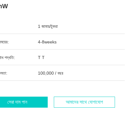
mW
1 জামায়/টুকরা
ময়ের:
4-8weeks
শোধ পদ্ধতি:
T T
ষমতা:
100,000 / বছর
সেরা দাম পান
আমাদের সাথে যোগাযোগ