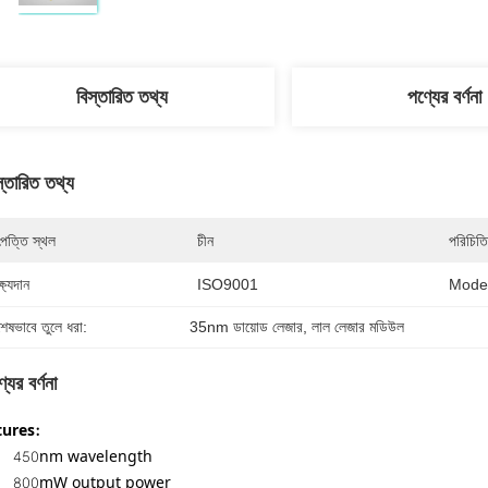
বিস্তারিত তথ্য
পণ্যের বর্ণনা
স্তারিত তথ্য
পত্তি স্থল
চীন
পরিচিতি
্ষ্যদান
ISO9001
Mode
শেষভাবে তুলে ধরা:
35nm ডায়োড লেজার
, 
লাল লেজার মডিউল
যের বর্ণনা
tures:
450nm wavelength
800mW output power