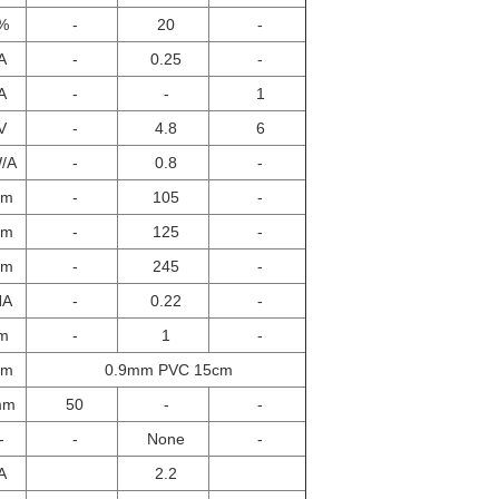
%
-
20
-
A
-
0.25
-
A
-
-
1
V
-
4.8
6
/A
-
0.8
-
μm
-
105
-
μm
-
125
-
μm
-
245
-
NA
-
0.22
-
m
-
1
-
μm
0.9mm PVC 15cm
mm
50
-
-
-
-
None
-
A
2.2