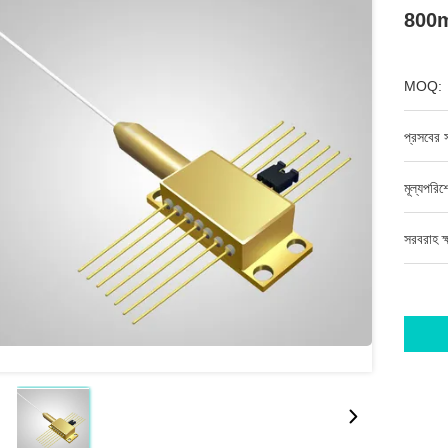
800
MOQ:
প্রসবের স
মূল্যপরি
সরবরাহ ক্