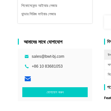
পিকোসেকেন্ড আইআর লেজার
থান্ডার সিরিজ ফাইবার লেজার
আমাদের সাথে যোগাযোগ
বি
উৎ
sales@bwt-bj.com
সাক
+86 10 83681053
বি
পণ্
যোগাযোগ করুন
Fea