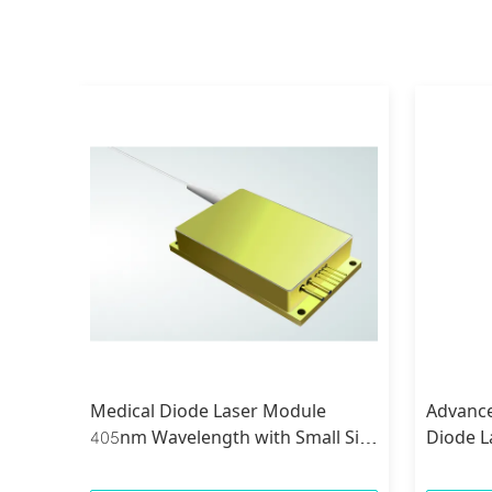
e
Medical Diode Laser Module
Advanc
r
405nm Wavelength with Small Size
Diode L
10-40°C
Shape a
Apertur