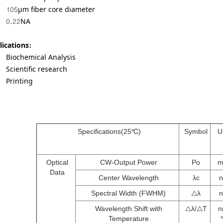
105µm fiber core diameter
0.22NA
ications:
Biochemical Analysis
Scientific research
Printing
Specifications(25℃)
Symbol
U
Optical
CW-Output Power
Po
Data
Center Wavelength
λc
Spectral Width (FWHM)
△λ
Wavelength Shift with
△λ/△T
n
Temperature