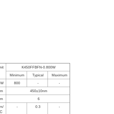
nit
K450FFBFN-0.800W
Minimum
Typical
Maximum
mW
800
-
-
nm
450±10nm
nm
6
m/
-
0.3
-
℃