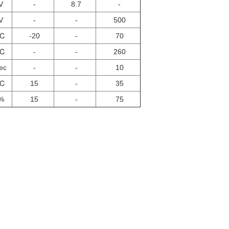
V
-
8.7
-
V
-
-
500
℃
-20
-
70
℃
-
-
260
ec
-
-
10
℃
15
-
35
%
15
-
75