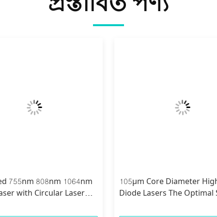
প্রস্তাবিত পণ্য
ed 755nm 808nm 1064nm
105µm Core Diameter Hig
aser with Circular Laser
Diode Lasers The Optimal 
nd 0.13N.A Numerical
for 405nm Wavelength
e
Applications