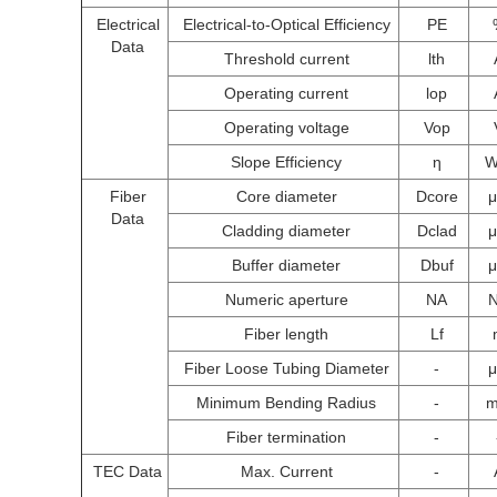
Electrical
Electrical-to-Optical Efficiency
PE
Data
Threshold current
lth
Operating current
lop
Operating voltage
Vop
Slope Efficiency
η
W
Fiber
Core diameter
Dcore
Data
Cladding diameter
Dclad
Buffer diameter
Dbuf
Numeric aperture
NA
Fiber length
Lf
Fiber Loose Tubing Diameter
-
Minimum Bending Radius
-
Fiber termination
-
TEC Data
Max. Current
-