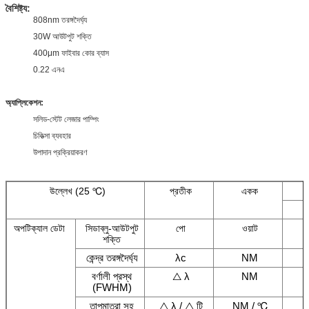
বৈশিষ্ট্য:
808nm তরঙ্গদৈর্ঘ্য
30W আউটপুট শক্তি
400μm ফাইবার কোর ব্যাস
0.22 এনএ
অ্যাপ্লিকেশন:
সলিড-স্টেট লেজার পাম্পিং
চিকিত্সা ব্যবহার
উপাদান প্রক্রিয়াকরণ
উল্লেখ (25 ℃)
প্রতীক
একক
অপটিক্যাল ডেটা
সিডাব্লু-আউটপুট
পো
ওয়াট
শক্তি
কেন্দ্র তরঙ্গদৈর্ঘ্য
λc
NM
বর্ণালী প্রস্থ
△ λ
NM
(FWHM)
তাপমাত্রা সহ
△ λ / △ টি
NM / ℃