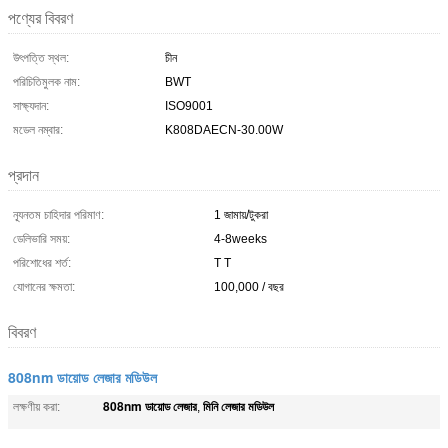
পণ্যের বিবরণ
উৎপত্তি স্থল:
চীন
পরিচিতিমুলক নাম:
BWT
সাক্ষ্যদান:
ISO9001
মডেল নম্বার:
K808DAECN-30.00W
প্রদান
ন্যূনতম চাহিদার পরিমাণ:
1 জামায়/টুকরা
ডেলিভারি সময়:
4-8weeks
পরিশোধের শর্ত:
T T
যোগানের ক্ষমতা:
100,000 / বছর
বিবরণ
808nm ডায়োড লেজার মডিউল
808nm ডায়োড লেজার
মিনি লেজার মডিউল
লক্ষণীয় করা:
,