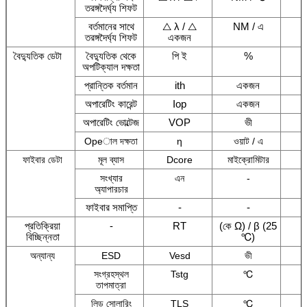
তরঙ্গদৈর্ঘ্য শিফট
বর্তমানের সাথে
△ λ / △
NM / এ
তরঙ্গদৈর্ঘ্য শিফট
একজন
বৈদ্যুতিক ডেটা
বৈদ্যুতিক থেকে
পি ই
%
অপটিক্যাল দক্ষতা
প্রান্তিক বর্তমান
ith
একজন
অপারেটিং কারেন্ট
Iop
একজন
অপারেটিং ভোল্টেজ
VOP
ভী
Opeাল দক্ষতা
η
ওয়াট / এ
ফাইবার ডেটা
মূল ব্যাস
Dcore
মাইক্রোমিটার
সংখ্যার
এন
-
অ্যাপারচার
ফাইবার সমাপ্তি
-
-
প্রতিক্রিয়া
-
RT
(কে Ω) / β (25
বিচ্ছিন্নতা
℃)
অন্যান্য
ESD
Vesd
ভী
সংগ্রহস্থল
Tstg
℃
তাপমাত্রা
লিড সোলারিং
TLS
℃