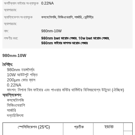
অপটিক্যাল ফাইবার সংখ্যাসূচক
0.22NA
অ্যাপারচার:
অ্যাপ্লিকেশন সংখ্যাসূচক
কসমেটোলজি, ফিজিওথেরাপি, সার্জারি, ডেন্টিস্ট্রি
অ্যাপারচার:
নাম:
980nm-10W
980nm bwt ডায়োড লেজার
10w bwt ডায়োড লেজার
লক্ষণীয় করা:
,
,
980nm ফাইবার কাপলড ডায়োড লেজার
980nm-10W
বৈশিষ্ট্য:
980nm তরঙ্গদৈর্ঘ্য
10W আউটপুট শক্তি
200μm কোর ব্যাস
0.22NA
ফাংশন: নিশানা বিম ফাইবার এবং পাওয়ার মনিটর থার্মিস্টর বিনিময়যোগ্য উইন্ডো (ঐচ্ছিক)
অ্যাপ্লিকেশন:
কসমেটোলজি
ফিজিওথেরাপি
সার্জারি
দন্তচিকিৎসা
স্পেসিফিকেশন (25℃)
প্রতীক
ইউনিট