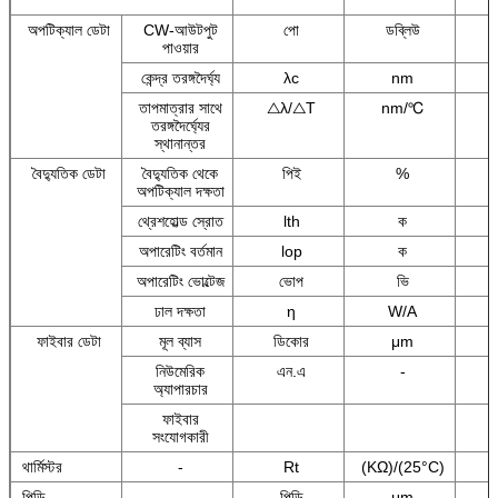
অপটিক্যাল ডেটা
CW-আউটপুট
পো
ডব্লিউ
পাওয়ার
কেন্দ্র তরঙ্গদৈর্ঘ্য
λc
nm
তাপমাত্রার সাথে
△λ/△T
nm/℃
তরঙ্গদৈর্ঘ্যের
স্থানান্তর
বৈদ্যুতিক ডেটা
বৈদ্যুতিক থেকে
পিই
%
অপটিক্যাল দক্ষতা
থ্রেশহোল্ড স্রোত
lth
ক
অপারেটিং বর্তমান
lop
ক
অপারেটিং ভোল্টেজ
ভোপ
ভি
ঢাল দক্ষতা
η
W/A
ফাইবার ডেটা
মূল ব্যাস
ডিকোর
μm
নিউমেরিক
এন.এ
-
অ্যাপারচার
ফাইবার
সংযোগকারী
থার্মিস্টর
-
Rt
(KΩ)/(25°C)
পিডি
-
পিডি
μm