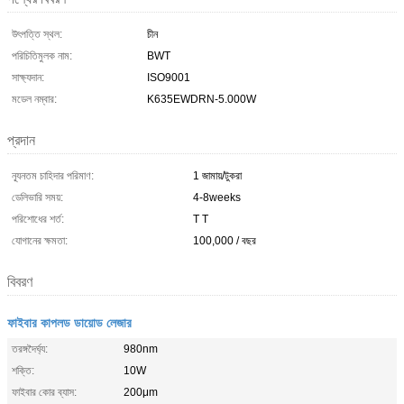
উৎপত্তি স্থল:
চীন
পরিচিতিমুলক নাম:
BWT
সাক্ষ্যদান:
ISO9001
মডেল নম্বার:
K635EWDRN-5.000W
প্রদান
ন্যূনতম চাহিদার পরিমাণ:
1 জামায়/টুকরা
ডেলিভারি সময়:
4-8weeks
পরিশোধের শর্ত:
T T
যোগানের ক্ষমতা:
100,000 / বছর
বিবরণ
ফাইবার কাপলড ডায়োড লেজার
তরঙ্গদৈর্ঘ্য:
980nm
শক্তি:
10W
ফাইবার কোর ব্যাস:
200μm