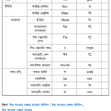
টিইসি
সর্বোচ্চ.বর্তমান
ltec
ক
সর্বোচ্চ ভোল্টেজ
Vtec
ভি
অন্যান্য
ESD
Vesd
ভি
সংগ্রহস্থল
Tst
℃
তাপমাত্রা
লিড সোল্ডারিং
Tls
℃
টেম্প
লিড সোল্ডারিং সময়
t
সেকেন্ড
অপারেটিং কেস
শীর্ষ
℃
তাপমাত্রা
আপেক্ষিক আদ্রতা
আরএইচ
%
লক্ষ্য রশ্মি
ক্ষমতা আউট
পা
mW
তরঙ্গদৈর্ঘ্য
λa
nm
অপারেটিং ভোল্টেজ
ভা
ভি
অপারেটিং বর্তমান
লা
এমএ
উচ্চ পাওয়ার লেজার ডায়োড মডিউল
উচ্চ পাওয়ার লেজার মডিউল
ট্যাগ:
,
,
উচ্চ পাওয়ার লেজার ডায়োড