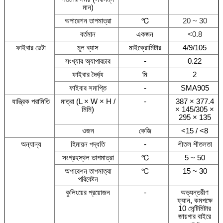
মান)
অপারেশন তাপমাত্রা
℃
20 ~ 30
বর্তমান
একজন
<0.8
ফাইবার ডেটা
মূল ব্যাস
মাইক্রোমিটার
4/9/105
সংখ্যার অ্যাপারচার
-
0.22
ফাইবার দৈর্ঘ্য
মি
2
ফাইবার সমাপ্তি
-
SMA905
যান্ত্রিক পরামিতি
মাত্রা (L × W × H /
-
387 × 377.4
মিমি)
× 145/305 ×
295 × 135
ওজন
কেজি
<15 / <8
অন্যান্য
হিমায়ন পদ্ধতি
-
শীতল শীতলতা
সংগ্রহস্থল তাপমাত্রা
℃
5 ~ 50
অপারেশন তাপমাত্রা
℃
15 ~ 30
পরিবেষ্টন
কুলিংয়ের প্রয়োজন
-
অভ্যন্তরীণ
ফ্যান, কমপক্ষে
10 সেন্টিমিটার
জায়গার বাইরে