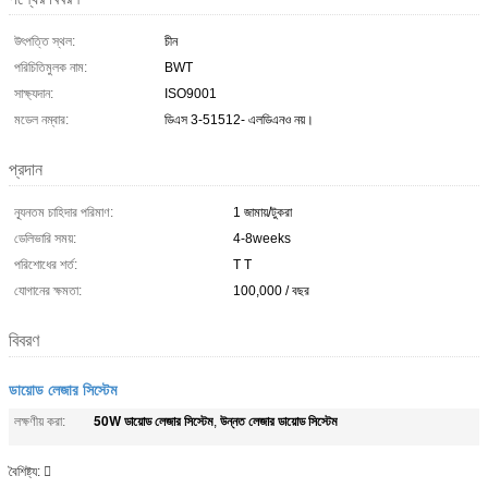
উৎপত্তি স্থল:
চীন
পরিচিতিমুলক নাম:
BWT
সাক্ষ্যদান:
ISO9001
মডেল নম্বার:
ডিএস 3-51512- এলডিএনও নয়।
প্রদান
ন্যূনতম চাহিদার পরিমাণ:
1 জামায়/টুকরা
ডেলিভারি সময়:
4-8weeks
পরিশোধের শর্ত:
T T
যোগানের ক্ষমতা:
100,000 / বছর
বিবরণ
ডায়োড লেজার সিস্টেম
50W ডায়োড লেজার সিস্টেম
উন্নত লেজার ডায়োড সিস্টেম
লক্ষণীয় করা:
,
বৈশিষ্ট্য: 