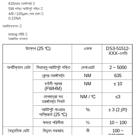
635nm তরঙ্গদৈর্ঘ্য 
5W পর্যন্ত আউটপুট শক্তি 
4/9 / 105μm কোর ব্যাস 
0.22NA
অ্যাপ্লিকেশন: 
iming মরীচি 
বৈজ্ঞানিক গবেষণা
উল্লেখ (25 ℃)
একক
DS3-51512-
XXX-এলডি
অপটিক্যাল ডেটা
সিডাব্লু-আউটপুট শক্তি
মেগাওয়াট
2 ~ 5000
কেন্দ্র তরঙ্গদৈর্ঘ্য
NM
635
বর্ণালী প্রস্থ
NM
± 10
(FWHM)
তাপমাত্রা সহ
NM / ℃
≤3
তরঙ্গদৈর্ঘ্য শিফট
আউটপুট পাওয়ার
%
± 3 (2 ঘন্টা)
অস্থিরতা (25 ℃)
ক্ষমতা পরিসীমা
%
10 ~ 100
বৈদ্যুতিক ডেটা
বিদ্যুৎ সরবরাহ
ভী
100 ~