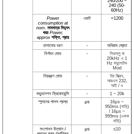
240/200 ~
240 (50-
60Hz)
Power
ওয়াট
<1200
consumption at
nom.
নামমাত্র বিদ্যুৎ
খরচ
Power,
approx
শক্তি, প্রায়
চালানোর ধরণ
-
অবিরাম স্রোত
নির্গমন মোড
-
সিডাব্লু বা
20kHz এ 1
Hz মডুলেটেড
Mod
নিয়ন্ত্রণ মোড
-
টাচ স্ক্রিন,
আরএস 232,
আই / ও
মড্যুলেশন ফ্রিকোয়েন্সি
-
1 ~ 20k
স্পন্দনের পালস প্রস্থ
μs
16µs ~
950ms (নাড়ি)
/ 16µs ~
999ms (একক
নাড়ি)
সংশোধন উত্থান /
μs
≤10
পতনের সময় (সর্বনিম্ন