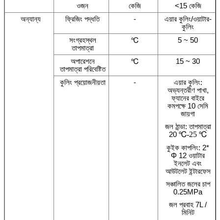
ওজন
কেজি
<15 কেজি
অন্যান্য
ফ্রিজিং পদ্ধতি
-
এয়ার কুলিং/ওয়াটার-
কুলিং
সংগ্রহস্থল
℃
5 ~ 50
তাপমাত্রা
অপারেশনে
℃
15 ~ 30
তাপমাত্রা পরিবেষ্টিত
কুলিং প্রয়োজনীয়তা
-
এয়ার কুলিং:
অভ্যন্তরীণ পাখা,
ফ্যানের বাইরে
কমপক্ষে 10 সেমি
জায়গা
জল ঠান্ডা: তাপমাত্রা
20
℃
-25
℃
কুইক কাপলিং: 2*
Φ 12 ওয়াটার
ইনলেট এবং
আউটলেট ইন্টারফেস
সঞ্চালিত জলের চাপ
0.25MPa
জল প্রবাহ 7L /
মিনিট