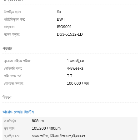
উৎপত্তি স্থল:
চীন
পরিচিতিমুলক নাম:
BWT
সাক্ষ্যদান:
ISO9001
মডেল নম্বার:
DS3-51512-LD
প্রদান
ন্যূনতম চাহিদার পরিমাণ:
1 জামায়/টুকরা
ডেলিভারি সময়:
4-8weeks
পরিশোধের শর্ত:
T T
যোগানের ক্ষমতা:
100,000 / বছর
বিবরণ
ডায়োড লেজার সিস্টেম
তরঙ্গদৈর্ঘ্য:
808nm
মূল ব্যাস:
105/200 / 400μm
অ্যাপ্লিকেশন:
লেজার পাম্পিং, চিকিৎসা, উপাদান প্রক্রিয়াকরণ