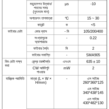
মড্যুলেশন উত্থান/
µs
-10
পতনের সময়
(ন্যূনতম মান)
অপারেশন তাপমাত্রা
℃
15 ~ 30
কারেন্ট
ক
<5
ফাইবার ডেটা
কোর ব্যাস
- মি
105/200/400
সংখ্যাসূচক
-
0.22
অ্যাপারচার
ফাইবার দৈর্ঘ্য
মি
2
ফাইবার সমাপ্তি
-
SMA905
বিম ডেটা লক্ষ্য
কেন্দ্র তরঙ্গদৈর্ঘ্য
এনএম
635 ± 10
করা
CW আউটপুট
mW
2
পাওয়ার
যান্ত্রিক পরামিতি
মাত্রা (L × W ×
-
এস সাইজ
H/mm)
260*360*125
এম সাইজ
340*438*145
এল সাইজ
430*482*130