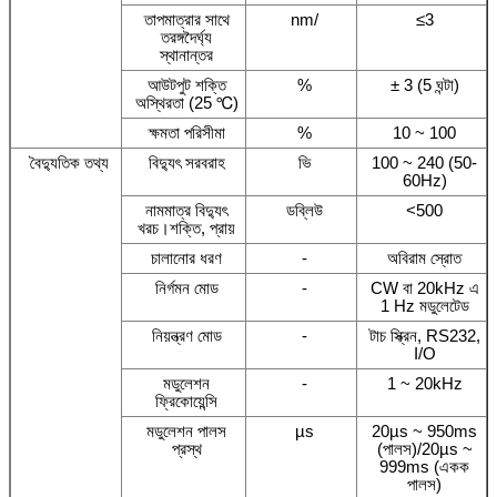
তাপমাত্রার সাথে
nm/
≤3
তরঙ্গদৈর্ঘ্য
স্থানান্তর
আউটপুট শক্তি
%
± 3 (5 ঘন্টা)
অস্থিরতা (25 ℃)
ক্ষমতা পরিসীমা
%
10 ~ 100
বৈদ্যুতিক তথ্য
বিদ্যুৎ সরবরাহ
ভি
100 ~ 240 (50-
60Hz)
নামমাত্র বিদ্যুৎ
ডব্লিউ
<500
খরচ।শক্তি, প্রায়
চালানোর ধরণ
-
অবিরাম স্রোত
নির্গমন মোড
-
CW বা 20kHz এ
1 Hz মডুলেটেড
নিয়ন্ত্রণ মোড
-
টাচ স্ক্রিন, RS232,
I/O
মডুলেশন
-
1 ~ 20kHz
ফ্রিকোয়েন্সি
মডুলেশন পালস
µs
20µs ~ 950ms
প্রস্থ
(পালস)/20µs ~
999ms (একক
পালস)