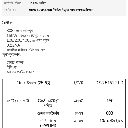
আউটপুট শক্তি:
150W পর্যন্ত
50W ডায়োড লেজার সিস্টেম
উন্নত লেজার ডায়োড সিস্টেম
লক্ষণীয় করা:
,
বৈশিষ্ট্য:
808nm তরঙ্গদৈর্ঘ্য
150W পর্যন্ত আউটপুট পাওয়ার
105/200/400μm কোর ব্যাস
0.22NA
একাধিক alচ্ছিক মন্ত্রিসভা মাপ
অ্যাপ্লিকেশন:
লেজার পাম্পিং
চিকিৎসা
উপাদান প্রক্রিয়াকরণ
বিশেষ উল্লেখ (25 ℃)
ইউনিট
DS3-51512-LD
অপটিক্যাল ডেটা
CW- আউটপুট
ডব্লিউ
-150
শক্তি
কেন্দ্র তরঙ্গদৈর্ঘ্য
এনএম
808
বর্ণালী প্রস্থ
এনএম
± 10/ কাস্টমাইজড
(FWHM)