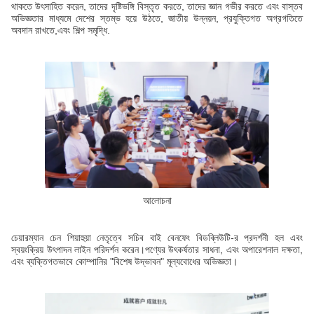
থাকতে উৎসাহিত করেন, তাদের দৃষ্টিভঙ্গি বিস্তৃত করতে, তাদের জ্ঞান গভীর করতে এবং বাস্তব
অভিজ্ঞতার মাধ্যমে দেশের স্তম্ভ হয়ে উঠতে, জাতীয় উন্নয়ন, প্রযুক্তিগত অগ্রগতিতে
অবদান রাখতে,এবং শিল্প সমৃদ্ধি.
আলোচনা
চেয়ারম্যান চেন শিয়াহুয়া নেতৃত্বে সচিব বাই বেনফেং বিডব্লিউটি-র প্রদর্শনী হল এবং
স্বয়ংক্রিয় উৎপাদন লাইন পরিদর্শন করেন।পণ্যের উৎকর্ষতার সাধনা, এবং অপারেশনাল দক্ষতা,
এবং ব্যক্তিগতভাবে কোম্পানির "বিশেষ উদ্ভাবন" মূল্যবোধের অভিজ্ঞতা।