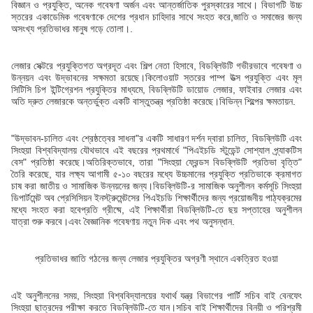
বিজ্ঞান ও প্রযুক্তি, অনেক গবেষণা অর্জন এবং আন্তর্জাতিক পুরস্কারের সাথে। বিভাগটি উচ্চ
স্তরের একাডেমিক গবেষণাকে দেশের প্রধান চাহিদার সাথে সংহত করে,জাতি ও সমাজের জন্য
অসংখ্য প্রতিভাধর মানুষ গড়ে তোলা।.
লেজার সেক্টরে প্রযুক্তিগত অগ্রদূত এবং শিল্প নেতা হিসাবে, বিডব্লিউটি গভীরভাবে গবেষণা ও
উন্নয়ন এবং উদ্ভাবনের সক্ষমতা রয়েছে।কিলোওয়াট স্তরের পাম্প উত্স প্রযুক্তি এবং মূল
সিটিসি চিপ ইন্টিগ্রেশন প্রযুক্তির মাধ্যমে, বিডব্লিউটি ডায়োড লেজার, ফাইবার লেজার এবং
অতি দ্রুত লেজারকে অন্তর্ভুক্ত একটি বাস্তুতন্ত্র প্রতিষ্ঠা করেছে।বিভিন্ন শিল্পের ক্ষমতায়ন.
"উদ্ভাবন-চালিত এবং শ্রেষ্ঠত্বের সাধনা"র একটি সাধারণ দর্শন দ্বারা চালিত, বিডব্লিউটি এবং
সিংহুয়া বিশ্ববিদ্যালয় যৌথভাবে এই বছরের প্রথমার্ধে "পিএইচডি স্টুডেন্ট সোশ্যাল প্র্যাকটিস
বেস" প্রতিষ্ঠা করেছে।অতিরিক্তভাবে, তারা "সিংহুয়া ফ্রেন্ডস বিডব্লিউটি প্রতিভা বৃত্তি"
তৈরি করেছে, যার লক্ষ্য আগামী ৫-১০ বছরের মধ্যে উচ্চমানের প্রযুক্তি প্রতিভাকে ক্রমাগত
চাষ করা জাতীয় ও সামাজিক উন্নয়নের জন্য।বিডব্লিউটি-র সামাজিক অনুশীলন কর্মসূচি সিংহুয়া
ডিপার্টমেন্ট অব প্রেসিসিয়ন ইনস্ট্রুমেন্টসের পিএইচডি শিক্ষার্থীদের জন্য প্রয়োজনীয় পাঠ্যক্রমের
মধ্যে সংহত করা হবেপ্রতি গ্রীষ্মে, এই শিক্ষার্থীরা বিডব্লিউটি-তে ছয় সপ্তাহের অনুশীলন
যাত্রা শুরু করবে।এবং বৈজ্ঞানিক গবেষণায় নতুন দিক এবং পথ অনুসন্ধান.
প্রতিভাধর জাতি গঠনের জন্য লেজার প্রযুক্তির অগ্রণী স্থানে একত্রিত হওয়া
এই অনুশীলনের সময়, সিংহুয়া বিশ্ববিদ্যালয়ের যথার্থ যন্ত্র বিভাগের পার্টি সচিব বাই বেনফেং
সিংহুয়া ছাত্রদের পরীক্ষা করতে বিডব্লিউটি-তে যান।সচিব বাই শিক্ষার্থীদের বিনয়ী ও পরিশ্রমী